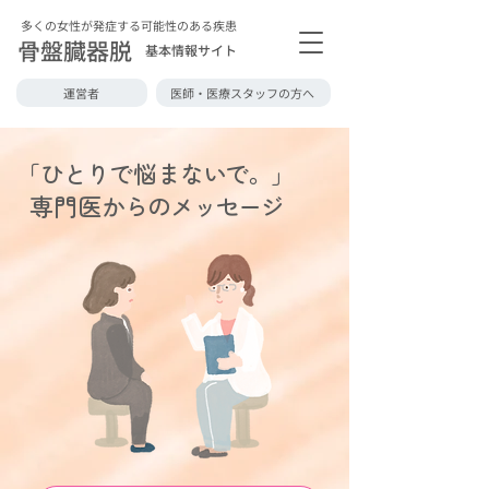
多くの女性が発症する可能性のある疾患
骨盤臓器脱
基本情報サイト
運営者
医師・医療スタッフの方へ
「
ひとり
で悩
まないで。
」
専門医
からのメッセージ