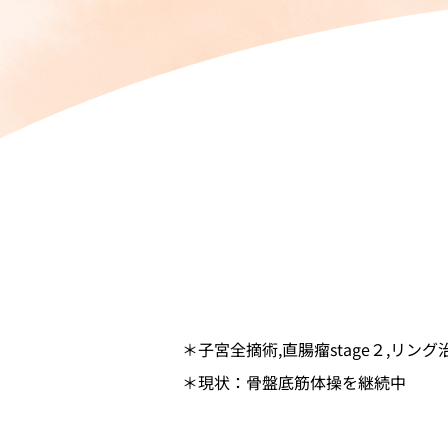
＊子宮全摘術,直腸瘤stage２,リ
＊現状：骨盤底筋体操を継続中