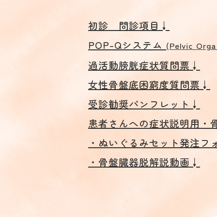
初診 問診項目↓
POP-Qシステム
(Pelvic Org
過活動膀胱症状質問票↓
女性骨盤底困窮度質問票↓
受診勧奨パンフレット↓
患者さんへの症状説明用・
・ぬいぐるみセット発注フ
・骨盤臓器脱解説動画↓