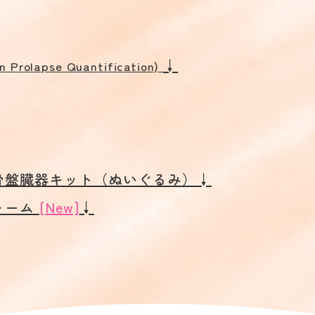
↓
an Prolapse Quantification)
骨盤臓器キット（ぬいぐるみ）↓
ォーム
[New]
↓