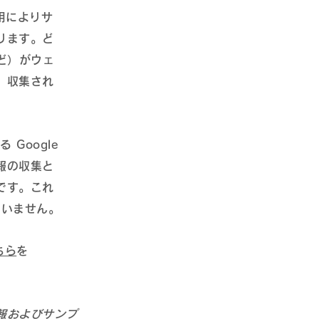
用によりサ
ります。ど
など）がウェ
、収集され
 Google
報の収集と
です。これ
ていません。
ちら
を
報およびサンプ